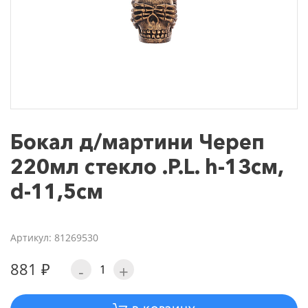
Бокал д/мартини Череп
220мл стекло .P.L. h-13см,
d-11,5см
Артикул: 81269530
881 ₽
-
+