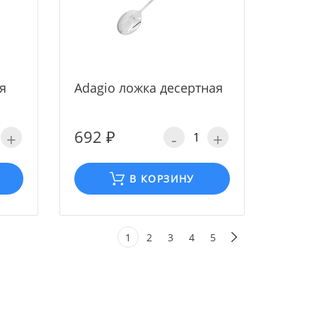
я
Adagio ложка десертная
692 ₽
+
-
+
В КОРЗИНУ
1
2
3
4
5