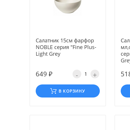
Cалатник 15cм фарфор
Cал
NOBLE серия "Fine Plus-
мл,
Light Grey
сер
Gre
649 ₽
51
-
+
В КОРЗИНУ