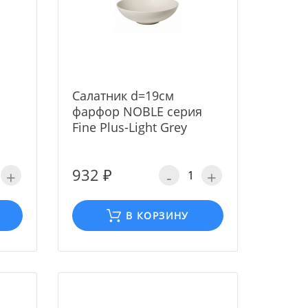
Cалатник d=19cм
фарфор NOBLE серия
Fine Plus-Light Grey
932 ₽
+
-
+
В КОРЗИНУ