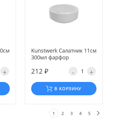
10см
Kunstwerk Салатник 11см
300мл фарфор
212 ₽
+
-
+
В КОРЗИНУ
1
2
3
4
5