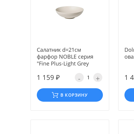
Cалатник d=21cм
Dol
фарфор NOBLE серия
ова
"Fine Plus-Light Grey
1 159 ₽
1 
-
+
В КОРЗИНУ