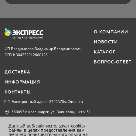
О КОМПАНИИ
НОВОСТИ
ИП Владимиров Владимир Владимирович
КАТАЛОГ
ОГРН: 304232012800128
ВОПРОС-ОТВЕТ
ДОСТАВКА
ИНФОРМАЦИЯ
КОНТАКТЫ
Электронный адрес: 2746570sz@mail.ru
660093 г. Красноярск, ул. Вавилова, 1 стр. 51
Политика конфиденциальности
Данный веб-сайт использует cookie-
файлы в целях предоставления вам
Согласие на обработку персональных данных
лучшего пользовательского опыта на