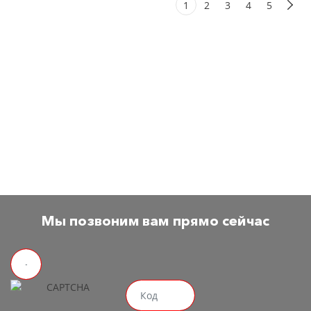
1
2
3
4
5
Всегда в наличии профессиональное
оборудования для предприятий
общественного питания, Большое
количество брендов выпускающих
оборудование для ресторанов и кафе.
Мы позвоним вам прямо сейчас