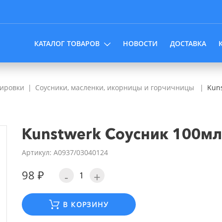
КАТАЛОГ ТОВАРОВ
НОВОСТИ
ДОСТАВКА
вировки
Соусники, масленки, икорницы и горчичницы
Kun
Kunstwerk Соусник 100м
Артикул: A0937/03040124
98 ₽
-
+
В КОРЗИНУ