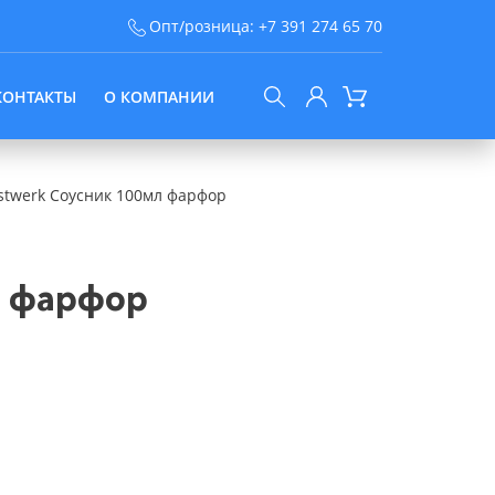
Опт/розница:
+7 391 274 65 70
КОНТАКТЫ
О КОМПАНИИ
stwerk Соусник 100мл фарфор
л фарфор